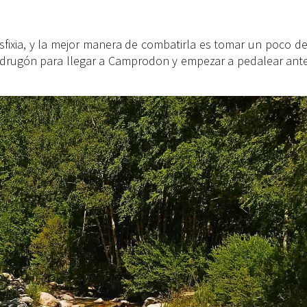
sfixia, y la mejor manera de combatirla es tomar un poco de
adrugón para llegar a Camprodon y empezar a pedalear ante