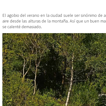
El agobio del verano en la ciudad suele ser sinónimo de a
aire desde las alturas de la montaña. Así que un buen m
se calenté demasiado.