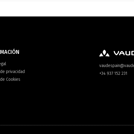
RMACIÓN
egal
vaudespain@vaud
 de privacidad
+34 937 152 231
a de Cookies