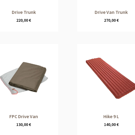
Drive Trunk
Drive Van Trunk
220,00
€
270,00
€
FPC Drive Van
Hike 9 L
130,00
€
140,00
€