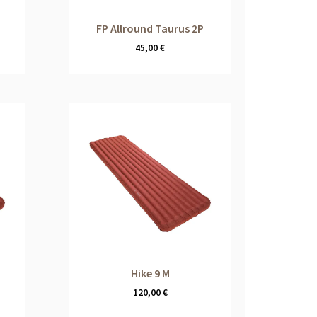
FP Allround Taurus 2P
45,00
€
Hike 9 M
120,00
€