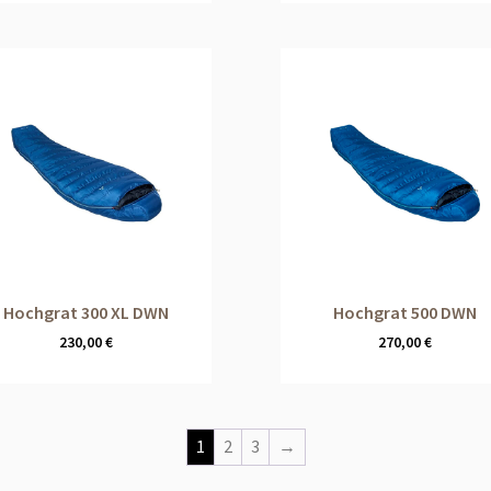
Hochgrat 300 XL DWN
Hochgrat 500 DWN
230,00
€
270,00
€
1
2
3
→