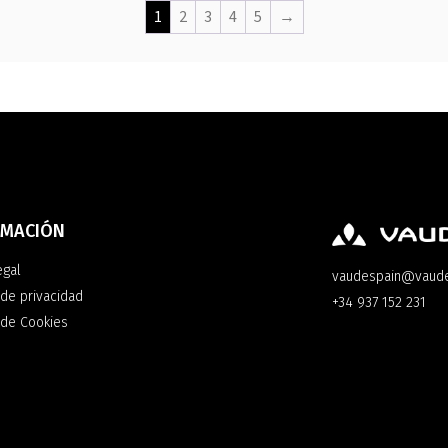
1
2
3
4
5
→
RMACIÓN
egal
vaudespain@vaud
 de privacidad
+34 937 152 231
a de Cookies