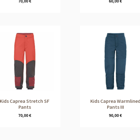
70,00
€
60,00
€
Kids Caprea Stretch SF
Kids Caprea Warmline
Pants
Pants III
70,00
€
90,00
€