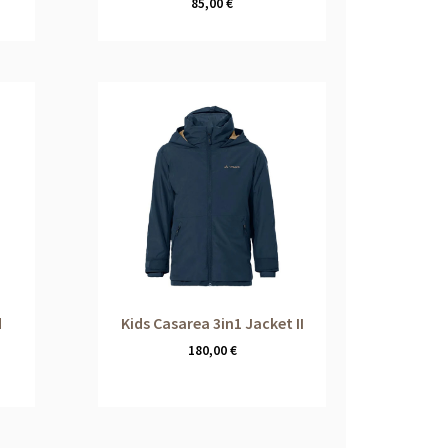
85,00
€
d
Kids Casarea 3in1 Jacket II
180,00
€