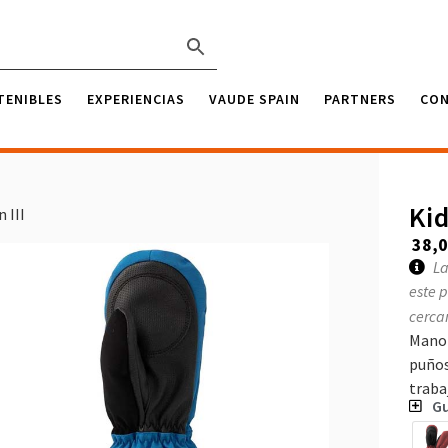
TENIBLES
EXPERIENCIAS
VAUDE SPAIN
PARTNERS
CO
Kid
 III
38,
La
este 
cerca
Manop
puños
traba
Gu