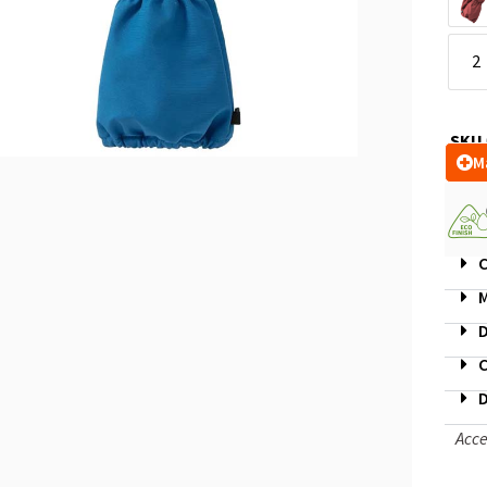
2
SKU
M
C
M
D
C
D
Acce