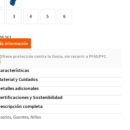
3
4
5
6
05263
ás información
Ofrece protección contra la lluvia, sin recurrir a PFAS/PFC.
aracterísticas
aterial y Cuidados
etalles adicionales
ertificaciones y Sostenibilidad
escripción completa
sorios
,
Guantes
,
Niños