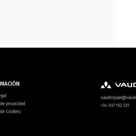
RMACIÓN
egal
vaudespain@vaud
 de privacidad
+34 937 152 231
a de Cookies