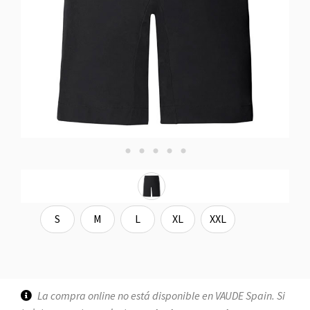
S
M
L
XL
XXL
La compra online no está disponible en VAUDE Spain. Si