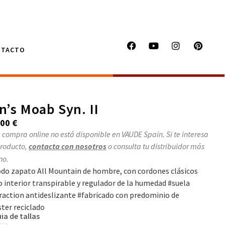
NTACTO
n’s Moab Syn. II
,00
€
 compra online no está disponible en VAUDE Spain. Si te interesa
producto,
contacta con nosotros
o consulta tu distribuidor más
no.
o zapato All Mountain de hombre, con cordones clásicos
o interior transpirable y regulador de la humedad #suela
action antideslizante #fabricado con predominio de
ster reciclado
ia de tallas