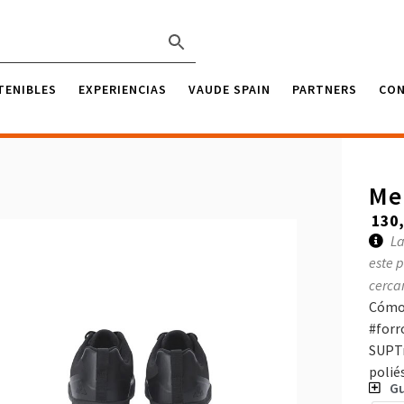
TENIBLES
EXPERIENCIAS
VAUDE SPAIN
PARTNERS
CO
Me
130
La
este 
cerca
Cómod
#forr
SUPTr
polié
Gu