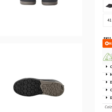
41
SKU
M
C
M
D
C
D
Cal