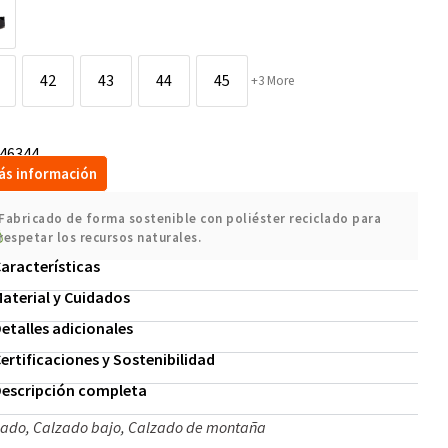
42
43
44
45
+3 More
46344
ás información
Fabricado de forma sostenible con poliéster reciclado para
respetar los recursos naturales.
aracterísticas
aterial y Cuidados
etalles adicionales
ertificaciones y Sostenibilidad
escripción completa
zado
,
Calzado bajo
,
Calzado de montaña