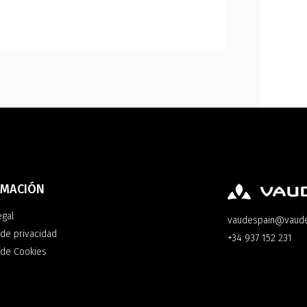
RMACIÓN
egal
vaudespain@vaud
 de privacidad
+34 937 152 231
a de Cookies