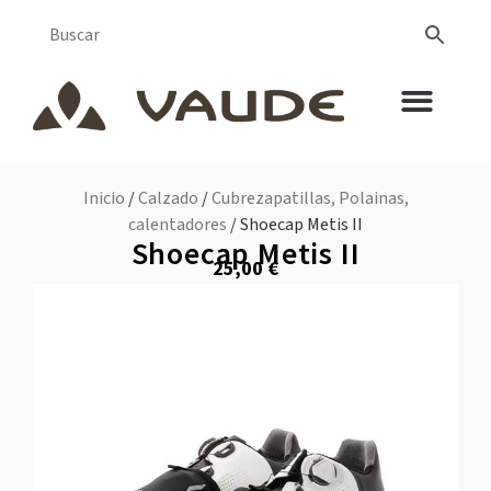
Inicio
/
Calzado
/
Cubrezapatillas, Polainas,
calentadores
/ Shoecap Metis II
Shoecap Metis II
25,00
€