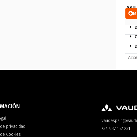
SKU
M
D
C
D
Acce
RMACIÓN
egal
vaudespain@vaud
 de privacidad
+34 937 152 231
a de Cookies