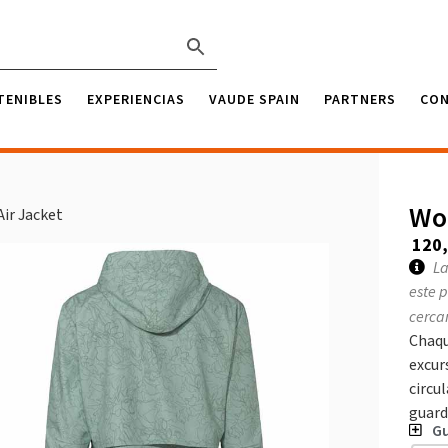
TENIBLES
EXPERIENCIAS
VAUDE SPAIN
PARTNERS
CO
Wo
ir Jacket
120
La
este 
cerca
Chaqu
excur
circu
guard
Gu