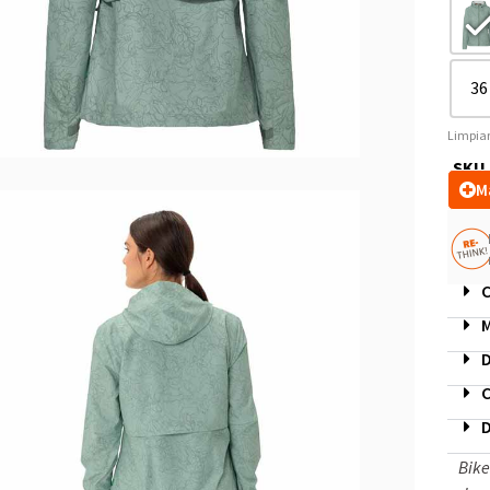
36
Limpia
SKU
M
C
M
D
C
D
Bike