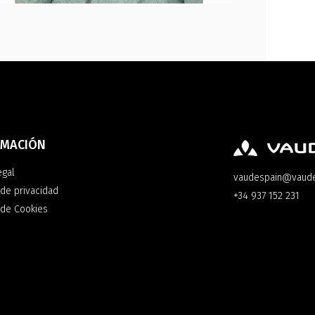
RMACIÓN
egal
vaudespain@vaud
 de privacidad
+34 937 152 231
a de Cookies