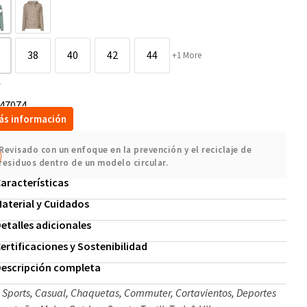
38
40
42
44
+1 More
r
47074
ás información
Revisado con un enfoque en la prevención y el reciclaje de
residuos dentro de un modelo circular.
aracterísticas
aterial y Cuidados
etalles adicionales
ertificaciones y Sostenibilidad
escripción completa
 Sports
,
Casual
,
Chaquetas
,
Commuter
,
Cortavientos
,
Deportes