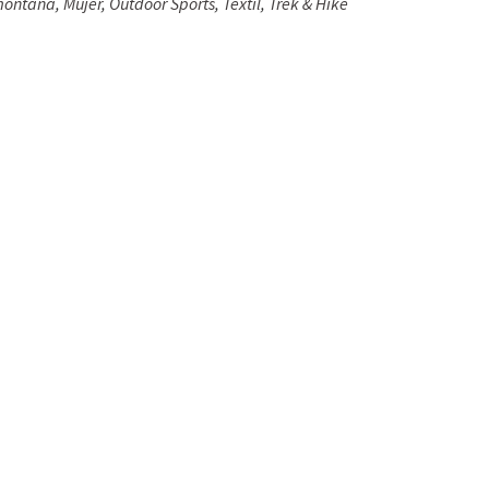
montaña
,
Mujer
,
Outdoor Sports
,
Textil
,
Trek & Hike