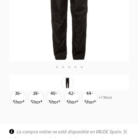
36-
38-
40-
42-
44-
+7 More
Short
Short
Short
Short
Short
La compra online no está disponible en VAUDE Spain. Si