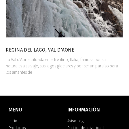
REGINA DEL LAGO, VAL D’AONE
La Val d’Aone, situada en el trentino, Italia, famosa por su
naturaleza salvaje, sus lagos glaciares y por ser un paraíso para
los amantes de
MENU
INFORMACIÓN
Inicio
Aviso Legal
Productos
Política de privacidad