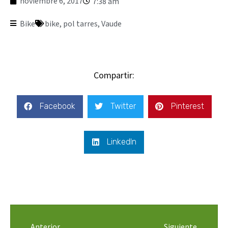
noviembre 6, 2017
7:38 am
Bike
bike
,
pol tarres
,
Vaude
Compartir:
Facebook
Twitter
Pinterest
LinkedIn
Anterior
Siguiente