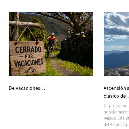
De vacaciones…
Ascensión a
clásico de 
Os propongo su
popularmente 
Pelada. Está s
del Berguedà.