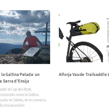
 la Gallina Pelada: un
Alforja Vaude Trailsaddle 
la Serra d’Ensija
bir al Cap de Llitzet,
conocido como la Gallina
ituado en Saldes, en la comarca
 Es una excursión