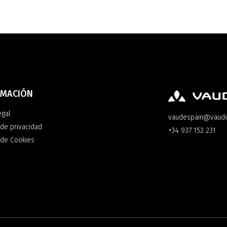
RMACIÓN
egal
vaudespain@vaud
 de privacidad
+34 937 152 231
a de Cookies