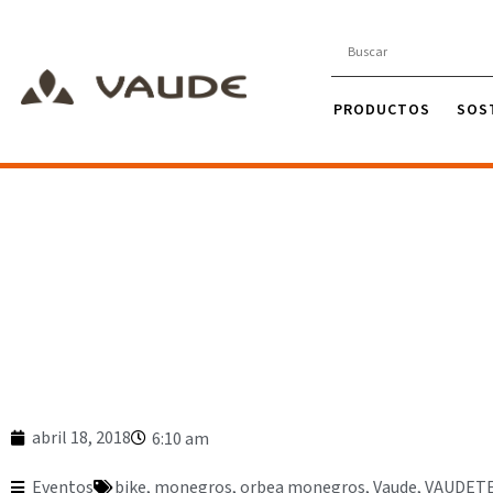
PRODUCTOS
SOS
abril 18, 2018
6:10 am
Eventos
bike
,
monegros
,
orbea monegros
,
Vaude
,
VAUDET