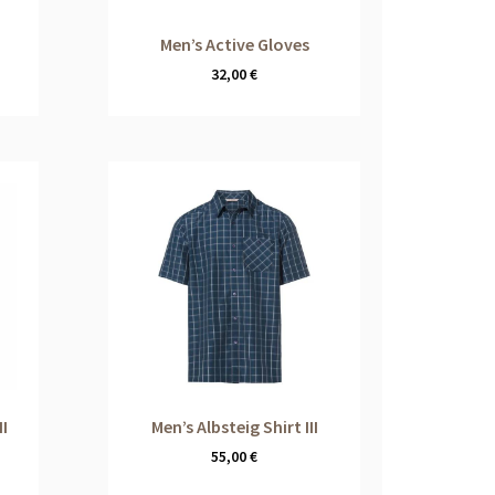
Men’s Active Gloves
32,00
€
II
Men’s Albsteig Shirt III
55,00
€