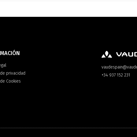
RMACIÓN
egal
vaudespain@vaud
 de privacidad
+34 937 152 231
a de Cookies