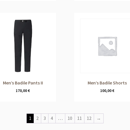
Men’s Badile Pants II
Men’s Badile Shorts
170,00
€
100,00
€
1
2
3
4
…
10
11
12
→