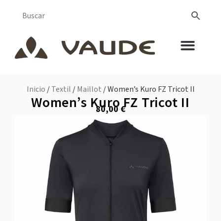
Inicio
/
Textil
/
Maillot
/ Women’s Kuro FZ Tricot II
Women’s Kuro FZ Tricot II
80,00
€