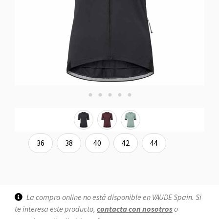
36
38
40
42
44
La compra online no está disponible en VAUDE Spain. Si
te interesa este producto,
contacta con nosotros
o