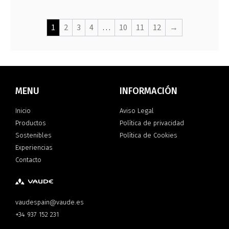
1
2
3
4
…
10
11
12
→
MENU
INFORMACIÓN
Inicio
Aviso Legal
Productos
Política de privacidad
Sostenibles
Política de Cookies
Experiencias
Contacto
vaudespain@vaude.es
+34 937 152 231